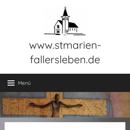
Zum
Inhalt
springen
www.stmarien-
fallersleben.de
Menü