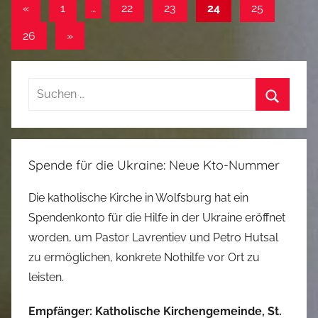
Beitragsnavigation
Vorherige
«
1
…
22
23
24
25
Beiträge
Nächste
26
»
Beiträge
Suchen
nach:
Suchen
Spende für die Ukraine: Neue Kto-Nummer
Die katholische Kirche in Wolfsburg hat ein
Spendenkonto für die Hilfe in der Ukraine eröffnet
worden, um Pastor Lavrentiev und Petro Hutsal
zu ermöglichen, konkrete Nothilfe vor Ort zu
leisten.
Empfänger: Katholische Kirchengemeinde, St.