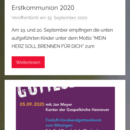
Erstkommunion 2020
Veröffentlicht am
19. September 2020
v
o
Am 19. und 20. September empfingen die unten
n
aufgeführten Kinder unter dem Motto “MEIN
M
HERZ SOLL BRENNEN FÜR DICH” zum
a
r
Weiterlesen
k
u
s