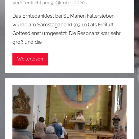
Veröffentlicht am
9. Oktober 2020
v
o
Das Erntedankfest bei St. Marien Fallersleben
n
wurde am Samstagabend (03.10.) als Freiluft-
M
Gottesdienst umgesetzt. Die Resonanz war sehr
a
groß und die
r
k
Weiterlesen
u
s