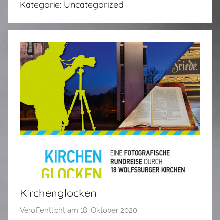
Kategorie:
Uncategorized
Kirchenglocken
Veröffentlicht am
18. Oktober 2020
v