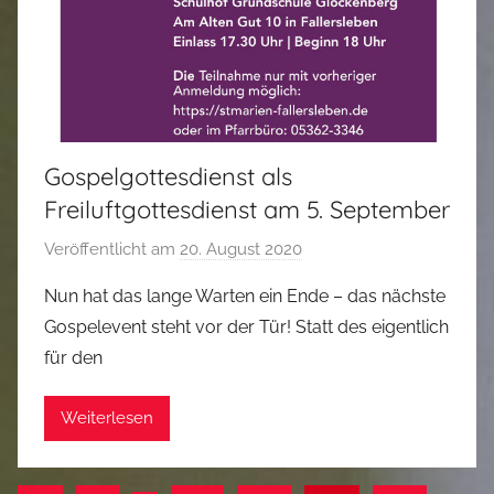
Gospelgottesdienst als
Freiluftgottesdienst am 5. September
Veröffentlicht am
20. August 2020
v
o
Nun hat das lange Warten ein Ende – das nächste
n
Gospelevent steht vor der Tür! Statt des eigentlich
M
für den
a
r
Weiterlesen
k
u
s