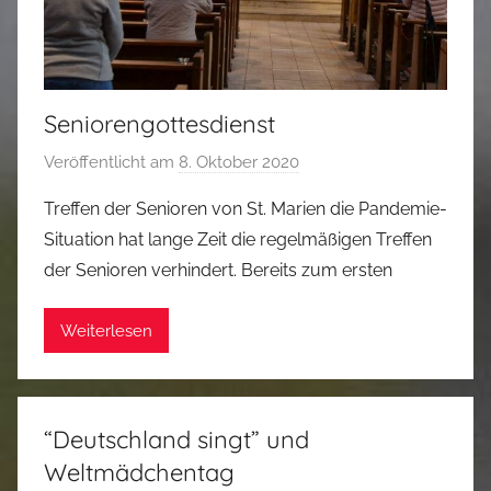
Seniorengottesdienst
Veröffentlicht am
8. Oktober 2020
v
o
Treffen der Senioren von St. Marien die Pandemie-
n
Situation hat lange Zeit die regelmäßigen Treffen
M
der Senioren verhindert. Bereits zum ersten
a
r
Weiterlesen
k
u
s
“Deutschland singt” und
Weltmädchentag