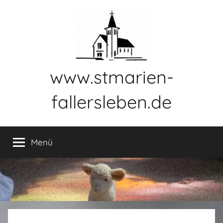
Zum
Inhalt
springen
www.stmarien-
fallersleben.de
Menü