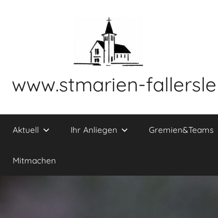
Zum
Inhalt
springen
www.stmarien-fallersl
Aktuell
Ihr Anliegen
Gremien&Teams
Mitmachen