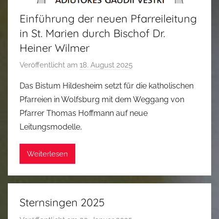
i
Einführung der neuen Pfarreileitung
a
n
in St. Marien durch Bischof Dr.
Heiner Wilmer
Veröffentlicht am
18. August 2025
v
o
Das Bistum Hildesheim setzt für die katholischen
n
Pfarreien in Wolfsburg mit dem Weggang von
T
Pfarrer Thomas Hoffmann auf neue
h
Leitungsmodelle,
o
r
Weiterlesen
s
t
e
n
Sternsingen 2025
Z
w