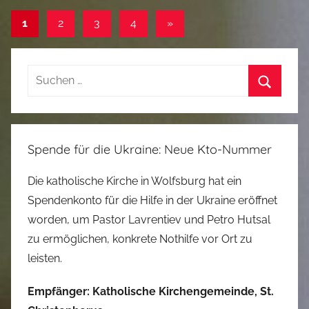
e
Beitragsnavigation
Nächste
n
1
2
3
4
»
Z
Beiträge
w
Suchen
i
nach:
t
Suchen
t
i
Spende für die Ukraine: Neue Kto-Nummer
a
n
Die katholische Kirche in Wolfsburg hat ein
Spendenkonto für die Hilfe in der Ukraine eröffnet
worden, um Pastor Lavrentiev und Petro Hutsal
zu ermöglichen, konkrete Nothilfe vor Ort zu
leisten.
Empfänger: Katholische Kirchengemeinde, St.