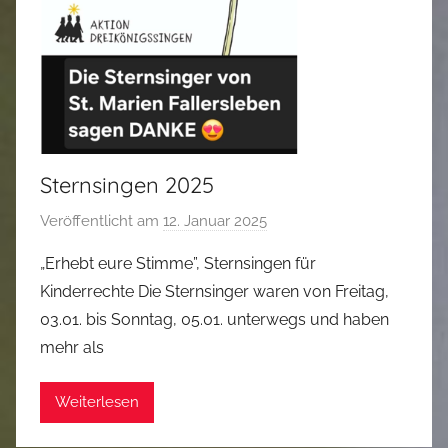
n
Sternsingen 2025
Veröffentlicht am
12. Januar 2025
v
o
„Erhebt eure Stimme”, Sternsingen für
n
Kinderrechte Die Sternsinger waren von Freitag,
T
03.01. bis Sonntag, 05.01. unterwegs und haben
h
mehr als
o
r
Weiterlesen
s
t