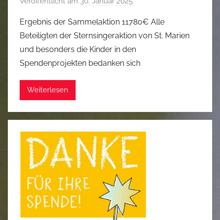
Veröffentlicht am
30. Januar 2025
v
i
o
Ergebnis der Sammelaktion 11780€ Alle
t
n
Beteiligten der Sternsingeraktion von St. Marien
t
T
und besonders die Kinder in den
i
h
a
Spendenprojekten bedanken sich
o
n
r
Weiterlesen
s
t
e
n
Z
w
i
t
t
i
a