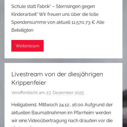
o
Schule statt Fabrik“ – Sternsingen gegen
n
Kinderarbeit“ Wir freuen uns über die tolle
T
Spendensumme von aktuell 11.570,73 € Alle
h
Beteiligten
o
r
Weiterlesen
s
t
e
n
Livestream von der diesjährigen
Z
Krippenfeier
w
i
Veröffentlicht am
23. Dezember 2025
v
t
o
Heiligabend, Mittwoch 24.12., 16:00 Aufgrund der
t
n
i
aktuellen Baumaßnahmen im Pfarrheim werden
T
a
wir eine Videoübertragung nach draußen vor die
h