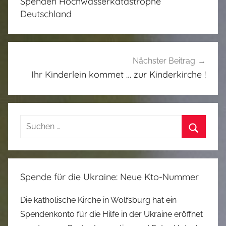
Spenden Hochwasserkatastrophe
a
Deutschland
t
e
g
o
Nächster Beitrag
r
Ihr Kinderlein kommet … zur Kinderkirche !
i
z
e
Suchen
d
nach:
Suchen
Spende für die Ukraine: Neue Kto-Nummer
Die katholische Kirche in Wolfsburg hat ein
Spendenkonto für die Hilfe in der Ukraine eröffnet