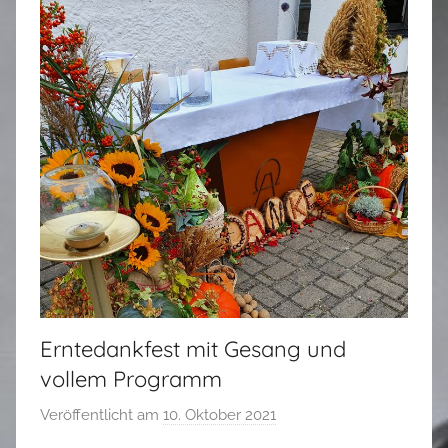
Erntedankfest mit Gesang und
vollem Programm
Veröffentlicht am
10. Oktober 2021
v
o