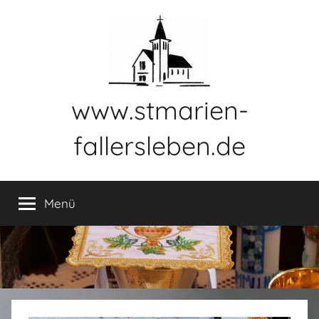
Zum
Inhalt
springen
www.stmarien-
fallersleben.de
Menü