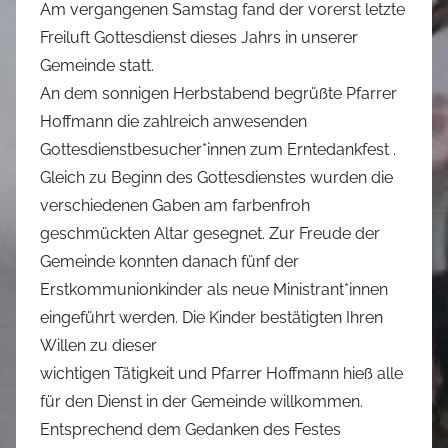
Am vergangenen Samstag fand der vorerst letzte
n
Freiluft Gottesdienst dieses Jahrs in unserer
M
Gemeinde statt.
a
An dem sonnigen Herbstabend begrüßte Pfarrer
r
Hoffmann die zahlreich anwesenden
k
Gottesdienstbesucher*innen zum Erntedankfest .
u
s
Gleich zu Beginn des Gottesdienstes wurden die
verschiedenen Gaben am farbenfroh
geschmückten Altar gesegnet. Zur Freude der
Gemeinde konnten danach fünf der
Erstkommunionkinder als neue Ministrant*innen
eingeführt werden. Die Kinder bestätigten Ihren
Willen zu dieser
wichtigen Tätigkeit und Pfarrer Hoffmann hieß alle
für den Dienst in der Gemeinde willkommen.
Entsprechend dem Gedanken des Festes