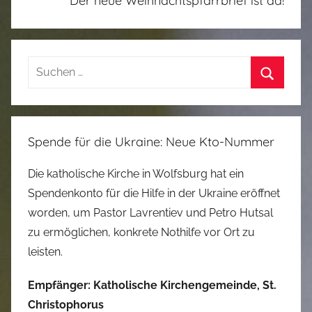
Der neue Weihnachtspfarrbrief ist da!
r
i
z
Suchen
e
nach:
d
Suchen
Spende für die Ukraine: Neue Kto-Nummer
Die katholische Kirche in Wolfsburg hat ein
Spendenkonto für die Hilfe in der Ukraine eröffnet
worden, um Pastor Lavrentiev und Petro Hutsal
zu ermöglichen, konkrete Nothilfe vor Ort zu
leisten.
Empfänger: Katholische Kirchengemeinde, St.
Christophorus