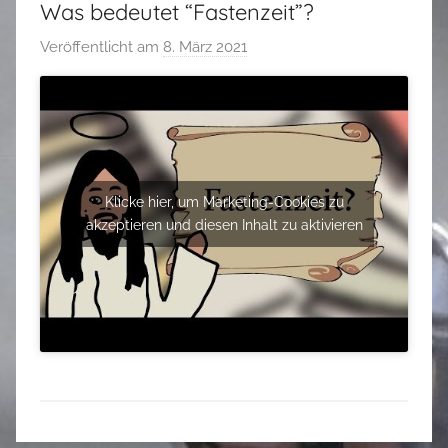
Was bedeutet “Fastenzeit”?
Veröffentlicht am
8. März 2021
v
o
n
M
a
r
Klicke hier, um Marketing-Cookies zu
k
akzeptieren und diesen Inhalt zu aktivieren
u
s