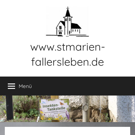
Zum
Inhalt
springen
www.stmarien-
fallersleben.de
Menü