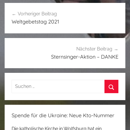
U
Beitragsnavigation
n
Vorheriger Beitrag
c
Weltgebetstag 2021
a
t
e
g
Nächster Beitrag
o
Sternsinger-Aktion – DANKE
r
i
z
Suchen
e
nach:
d
Suchen
Spende für die Ukraine: Neue Kto-Nummer
Die katholische Kirche in Wolfsburg hat ein