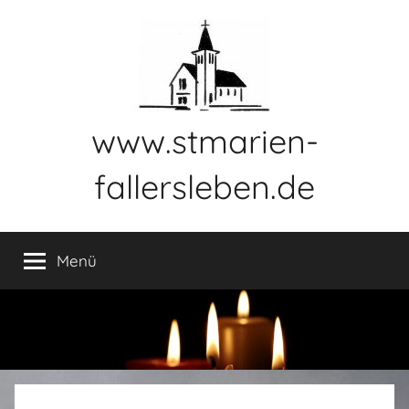
Zum
Inhalt
springen
www.stmarien-
fallersleben.de
Menü